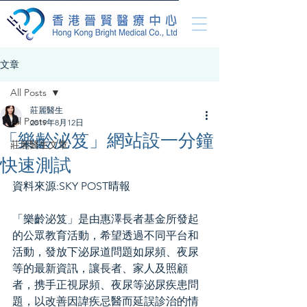
文章
All Posts
莊麗醫生
All Posts
2019年8月12日
「樂齡泌笈」網站設一分鐘
莊麗醫生文章
快速測試
資料來源:SKY POST晴報
「樂齡泌笈」是由惠澤長者基金所發起
的公眾教育活動，希望透過不同平台和
活動，發放下泌尿道問題如尿頻、夜尿
等的最新資訊，讓長者、家人及照顧
者，携手正視尿頻、夜尿等泌尿疾患問
題，以改善因諱疾忌醫而延誤診治的情