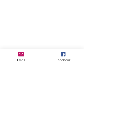
Email
Facebook
留言
平安三寶
買保險前不驗身?
撰寫留言......