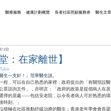
賢
醫療服務
健康計劃概覽
長者社區照顧服務劵
醫生文
0月12日
堂：在家離世】
Tube
醫生一支針！」范寧醫生說。
一程，可以在自己熟悉的家裡；政府提出的「有關預設醫
公眾諮詢文件」，亦明言：「政府的政策是提倡病人在居
選擇的居處——包括安老院，以令長者病人可於熟悉的環
後時刻。」
位積極在社區推動紓緩治療的醫生：香港老年學會會長梁