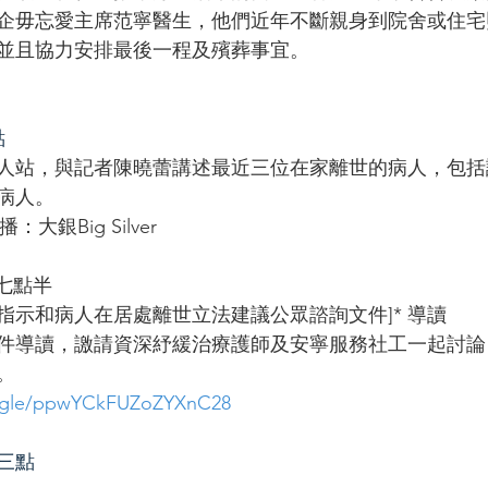
企毋忘愛主席范寧醫生，他們近年不斷親身到院舍或住宅
並且協力安排最後一程及殯葬事宜。
點
人站，與記者陳曉蕾講述最近三位在家離世的病人，包括
病人。
：大銀Big Silver
上七點半
療指示和病人在居處離世立法建議公眾諮詢文件]* 導讀
件導讀，譤請資深紓緩治療護師及安寧服務社工一起討論
。
s.gle/ppwYCkFUZoZYXnC28
午三點