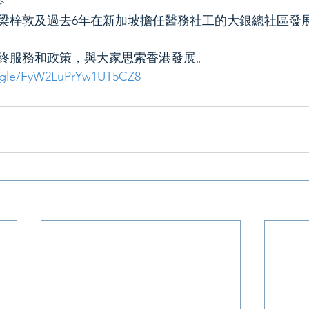
>
梓敦及過去6年在新加坡擔任醫務社工的大銀總社區發展主任
終服務和政策，與大家思索香港發展。
s.gle/FyW2LuPrYw1UT5CZ8