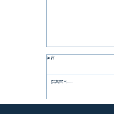
呼吸道合胞病毒（RSV）近期
留言
個案上升，如何保護自己及家
人？👍
RSV（呼吸道合胞病毒）是一種高
度傳染性且危險的呼吸道病毒，近
撰寫留言......
期在香港病例數量上升，特別是對
長者及慢性病患者構成嚴重威脅。
以下是一些重要資訊及預防措施，
助您更好地應對RSV！💪 🔹 RSV背
景： RSV（呼吸道合胞病毒）是一