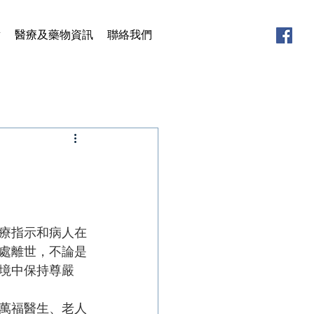
章
醫療及藥物資訊
聯絡我們
療指示和病人在
處離世，不論是
境中保持尊嚴 
萬福醫生、老人