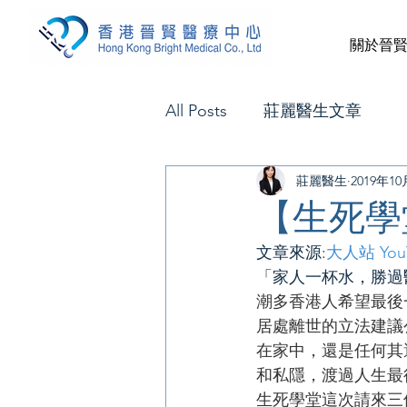
關於晉
All Posts
莊麗醫生文章
莊麗醫生
2019年1
【生死學
文章來源:
大人站 You
「家人一杯水，勝過
潮多香港人希望最後
居處離世的立法建議
在家中，還是任何其
和私隱，渡過人生最
生死學堂這次請來三