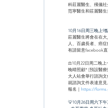
科莊麗醫生、殯儀社
范寧醫生和莊麗醫生
​10月16日周三晚上9
莊麗醫生將會在在大
人、百歲長者、癌症
有請留意facebook直播
⚖10月22日周二晚
晚晴照顧* [預設醫
大人站會舉行諮詢文
就諮詢文件表達意見
報名｜
https://form
💡10月26日周六下