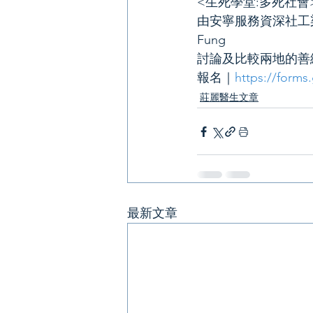
<生死學堂:多死社會
由安寧服務資深社工梁
Fung
討論及比較兩地的善
報名｜
https://form
莊麗醫生文章
最新文章