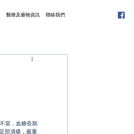
章
醫療及藥物資訊
聯絡我們
制不當，血糖長期
足部潰瘍，嚴重