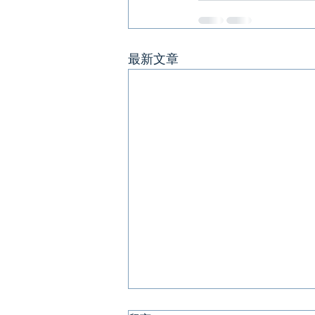
最新文章
呼吸道合胞病毒（RSV）近期