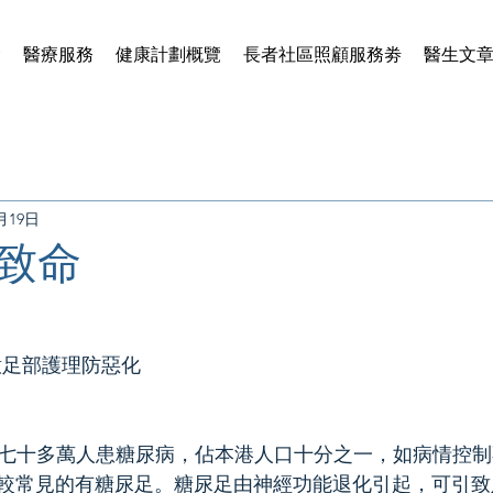
賢
醫療服務
健康計劃概覽
長者社區照顧服務劵
醫生文
1月19日
致命
注意足部護理防惡化
約有七十多萬人患糖尿病，佔本港人口十分之一，如病情控
較常見的有糖尿足。糖尿足由神經功能退化引起，可引致