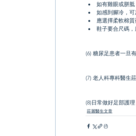
如有雞眼或胼胝
如感到腳冷，可
應選擇柔軟棉質
鞋子要合尺碼，
(6) 糖尿足患者
(7) 老人科專科
(8)日常做好足部護
莊麗醫生文章