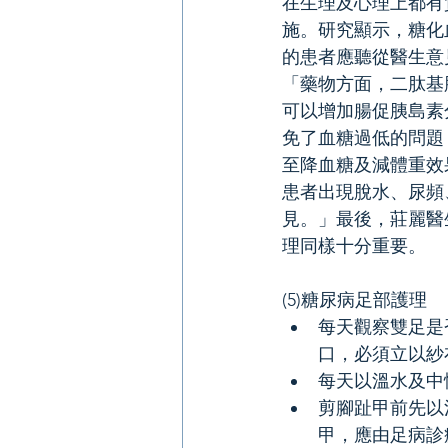
在生理及心理上都有
施。研究顯示，糖化血
的患者應聽從醫生意
「藥物方面，二肽基肽酶抑
可以增加腸促胰島素
免了血糖過低的問題
至降血糖及減體重效
患者出現脫水、尿頻
見。」最後，莊麗醫
理同樣十分重要。
(5)糖尿病足部護理
每天觀察雙足是
口，必須立以紗
每天以溫水及中
剪腳趾甲前先以
甲，應由足病診