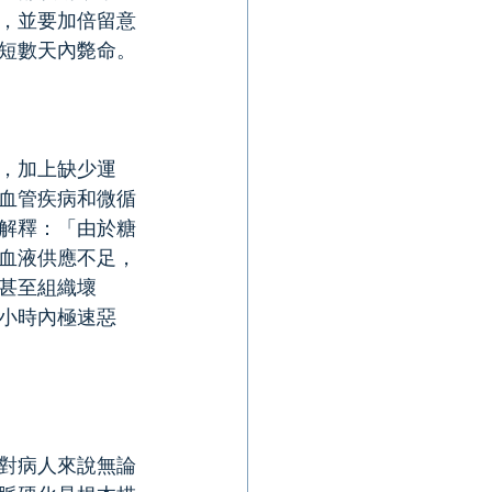
，並要加倍留意
短數天內斃命。
，加上缺少運
血管疾病和微循
解釋：「由於糖
血液供應不足，
甚至組織壞
小時內極速惡
對病人來說無論