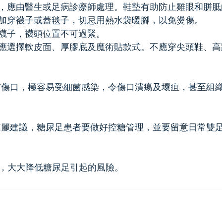
，應由醫生或足病診療師處理。鞋墊有助防止雞眼和胼胝
加穿襪子或蓋毯子，切忌用熱水袋暖腳，以免燙傷。 
襪子，襪頭位置不可過緊。
應選擇軟皮面、厚膠底及魔術貼款式。不應穿尖頭鞋、高
一旦有傷口，極容易受細菌感染，令傷口潰瘍及壞疽，甚至組
醫生莊麗建議，糖尿足患者要做好控糖管理，並要留意日常雙
理，大大降低糖尿足引起的風險。