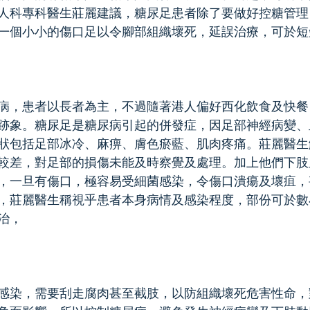
人科專科醫生莊麗建議，糖尿足患者除了要做好控糖管理
一個小小的傷口足以令腳部組織壞死，延誤治療，可於短
病，患者以長者為主，不過隨著港人偏好西化飲食及快餐
跡象。糖尿足是糖尿病引起的併發症，因足部神經病變、
狀包括足部冰冷、麻痹、膚色瘀藍、肌肉疼痛。莊麗醫生
較差，對足部的損傷未能及時察覺及處理。加上他們下肢
，一旦有傷口，極容易受細菌感染，令傷口潰瘍及壞疽，
，莊麗醫生稱視乎患者本身病情及感染程度，部份可於數
治，
感染，需要刮走腐肉甚至截肢，以防組織壞死危害性命，