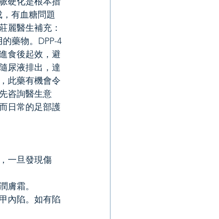
脈硬化是根本措
成，有血糖問題
莊麗醫生補充：
用的藥物。DPP-4
進食後起效，避
份隨尿液排出，達
，此藥有機會令
先咨詢醫生意
而日常的足部護
，一旦發現傷
潤膚霜。
甲內陷。如有陷