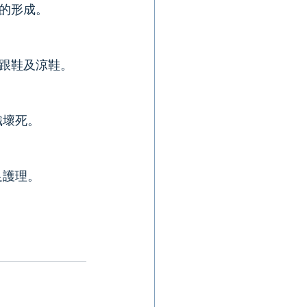
的形成。
跟鞋及涼鞋。
織壞死。
足護理。