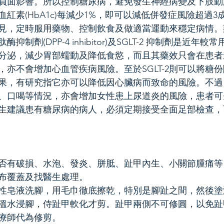
負面影響。所以控制糖尿病，避免發生神經病變及下肢動
紅素(HbA1c)每減少1%，即可以減低併發症風險超過3
見，定時服用藥物、控制飲食及做適當運動來穩定病情。
制劑(DPP-4 inhibitor)及SGLT-2 抑制劑是近年較常
分泌，減少胃部蠕動及降低食慾，而且其藥效只會在患者
，亦不會增加心血管疾病風險。至於SGLT-2則可以將糖
果，有研究指它亦可以降低因心臟病而致命的風險。不過
、口喝等情況，亦會增加女性患上尿道炎的風險，患者可
生建議患有糖尿病的病人，必須定期接受全面足部檢查，
否有破損、水泡、發炎、胼胝、趾甲內生、小關節腫痛等
布覆蓋及找醫生處理。
性皂液洗腳，用毛巾徹底擦乾，特別是腳趾之間，然後塗
溫水浸腳，侍趾甲軟化才剪。趾甲兩側不可修圓，以免趾
療師代為修剪。