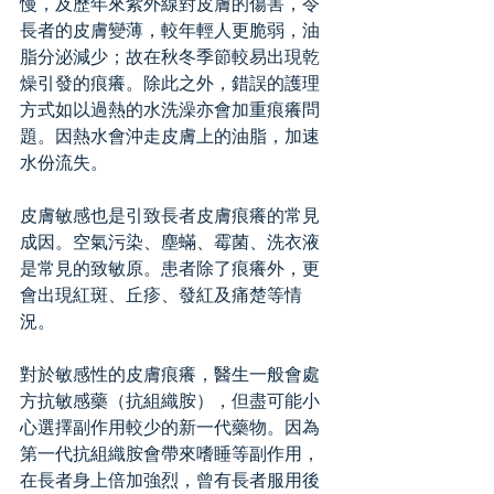
慢，及歷年來紫外線對皮膚的傷害，令
長者的皮膚變薄，較年輕人更脆弱，油
脂分泌減少；故在秋冬季節較易出現乾
燥引發的痕癢。除此之外，錯誤的護理
方式如以過熱的水洗澡亦會加重痕癢問
題。因熱水會沖走皮膚上的油脂，加速
水份流失。
皮膚敏感也是引致長者皮膚痕癢的常見
成因。空氣污染、塵蟎、霉菌、洗衣液
是常見的致敏原。患者除了痕癢外，更
會出現紅斑、丘疹、發紅及痛楚等情
況。
對於敏感性的皮膚痕癢，醫生一般會處
方抗敏感藥（抗組織胺），但盡可能小
心選擇副作用較少的新一代藥物。因為
第一代抗組織胺會帶來嗜睡等副作用，
在長者身上倍加強烈，曾有長者服用後