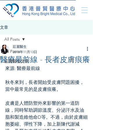
文章
All Posts
莊麗醫生
All Posts
2018年11月13日
醫療最前線 - 長者皮膚痕癢
莊麗醫生文章
來源: 醫療最前線
秋冬來到，長者開始受皮膚問題困擾，
當中最常見的是皮膚痕癢。
皮膚是人體防禦外來影響的第一道防
線，同時幫助調節溫度、分泌汗水及油
脂和製造維他命D等。不過，由於皮膚細
胞萎縮、彈性下降，加上新陳代謝減