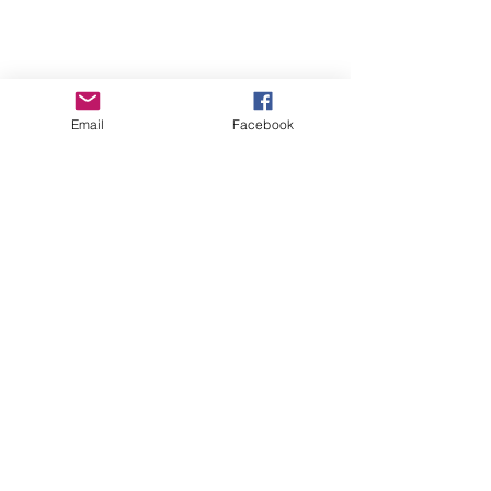
Email
Facebook
留言
平安三寶
買保險前不驗身?
撰寫留言......