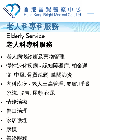
老人科專科服務
Elderly Service
老人科專科服務
老人病徵診斷及藥物管理
慢性退化疾病 - 認知障礙症, 柏金遜
症, 中風, 骨質疏鬆, 膝關節炎
內科疾病 - 老人三高管理, 皮膚, 呼吸
糸統, 腸胃, 尿頻 夜尿
情緒治療
傷口治理
家居護理
康復
善終服務