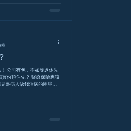
住院及死亡比率亦相對較...
分鐘
？
！ 公司有包，不如等退休先
臨買份頂住先？ 醫療保險應該
麗見盡病人缺錢治病的困境，
後生買愈好」。 莊麗在「照
療保險不應待人到中年才買，