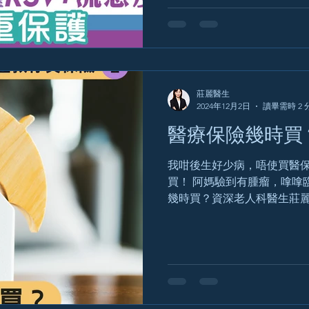
管炎等併發症，長者感染後的
莊麗醫生
2024年12月2日
讀畢需時 2 
醫療保險幾時買
我咁後生好少病，唔使買醫保
買！ 阿媽驗到有腫瘤，嗱嗱
幾時買？資深老人科醫生莊
強調醫保一定要買，而且「愈
顧不破產」講座上表示，醫
因為愈遲買，就愈...