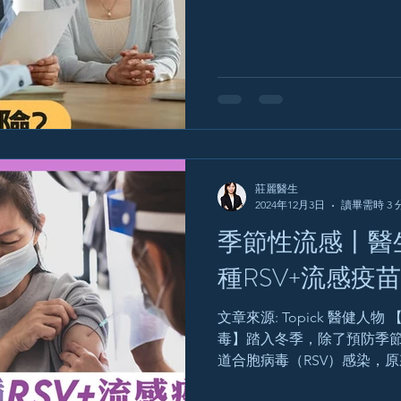
費，是值得考慮：「若可讓
院，無後顧之憂，其實我也覺得
莊麗醫生
2024年12月3日
讀畢需時 3 
季節性流感丨醫
種RSV+流感疫
文章來源: Topick 醫健人物
毒】踏入冬季，除了預防季
道合胞病毒（RSV）感染，
高！有老人科專科醫生指出，