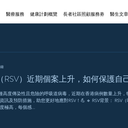
賢
醫療服務
健康計劃概覽
長者社區照顧服務劵
醫生文
分鐘
RSV）近期個案上升，如何保護自己
一種高度傳染性且危險的呼吸道病毒，近期在香港病例數量上升，
及預防措施，助您更好地應對RSV！💪 🔹 RSV背景： RS
極高，每個感...