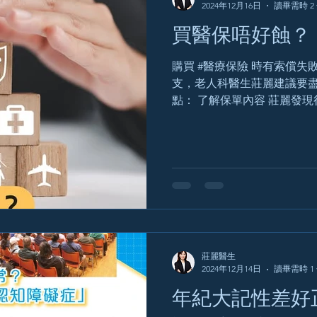
2024年12月16日
讀畢需時 2
買醫保唔好蝕？
購買 #醫療保險 時有索償失敗、賠償金額遠低於醫療開
支，老人科醫生莊麗建議要
點： 了解保單內容 莊麗發
道自己到底買了什麼，以為
只一個病人拿著保單說不舒
病立即要進醫院。...
莊麗醫生
2024年12月14日
讀畢需時 1
年紀大記性差好