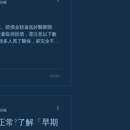
 分鐘
盡量取得賠償，需注意以下數
現很多人買了醫保，卻完全不知
所有開支也會獲賠償。「有不
服想做去檢查，然後發現有急
 分鐘
正常?了解「早期