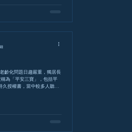
分鐘
人口老齡化問題日趨嚴重，獨居長
被稱為「平安三寶」，包括平
持久授權書，當中較多人聽過
指示及持久授權書就不甚了
仍在生，只是失智，失去管理