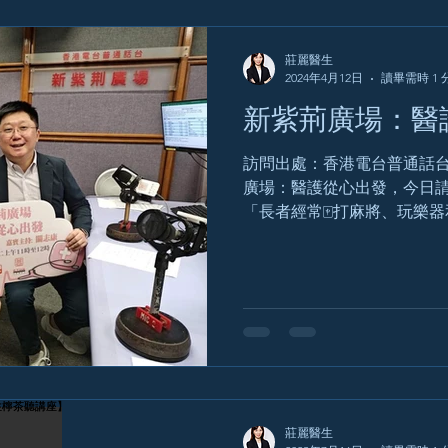
莊麗醫生
2024年4月12日
讀畢需時 1 
新紫荊廣場：醫
訪問出處：香港電台普通話台
廣場：醫護從心出發，今日
「長者經常🀄打麻將、玩樂
有助於減低認知障礙風險」。 主
教育基金會主席關志康 嘉賓: 
莊麗醫生