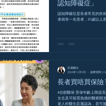
認知障礙症」
認知障礙症是長者常見的疾病
者就有一名患者，85歲以上
莊麗醫生
2024年12月9日
讀畢需時 2 
長者買唔買保險
#自願醫保 受保年齡上限提高至79歲，但保費相對昂貴，子
女念及可能需負擔的醫療開
老人科醫生莊麗認為，若可