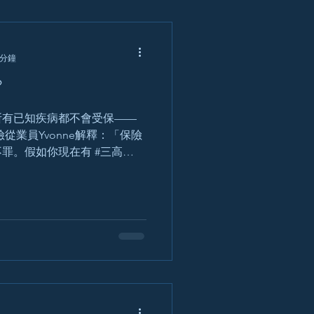
 分鐘
?
所有已知疾病都不會受保——
從業員Yvonne解釋：「保險
罪。假如你現在有 #三高
你從來都不知道的話，在申報
有客人心臟血管塞了，買了醫