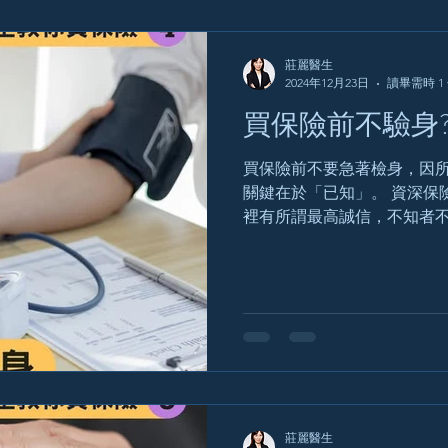
莊麗醫生
2024年12月23日
讀畢需時 1
買保險前不驗身
買保險前不要急著檢身，因
關鍵在於「已知」。 資深保險
裡有所謂最高誠信，不知者不
（血壓、血脂、血糖），而
的時候說不知道就ok了。曾
保後不足三個...
莊麗醫生