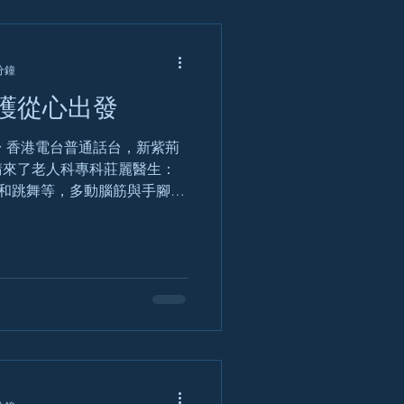
分鐘
護從心出發
 香港電台普通話台，新紫荊
請來了老人科專科莊麗醫生：
器和跳舞等，多動腦筋與手腳，
持: 楊子矜 嘉賓主持: 健康
莊麗醫生（老人科專科）...