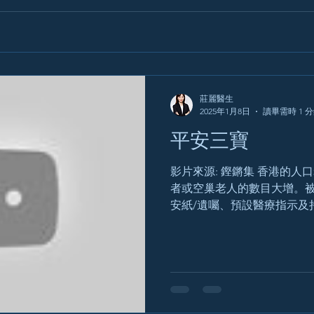
莊麗醫生
2025年1月8日
讀畢需時 1 
平安三寶
影片來源: 鏗鏘集 香港的
者或空巢老人的數目大增。
安紙/遺囑、預設醫療指示及
平安紙/遺囑，而對預設醫療
解。事實上，如遺囑訂立人
自己財政以及其他...