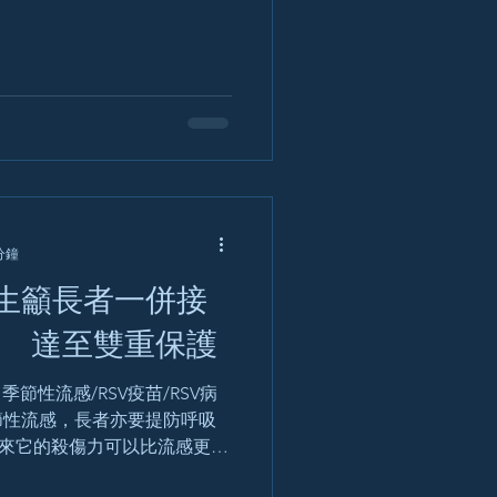
長者在有需要時入住私家醫
值得買。」...
分鐘
生籲長者一併接
苗 達至雙重保護
 【季節性流感/RSV疫苗/RSV病
節性流感，長者亦要提防呼吸
原來它的殺傷力可以比流感更
RSV病毒可以引起肺炎及支氣