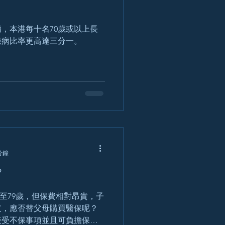
，本港每十名70歲或以上長
患病比率更高達三分一。
分鐘
?
支，應否替父母購買醫保呢？
接受不保事項並且可負擔保