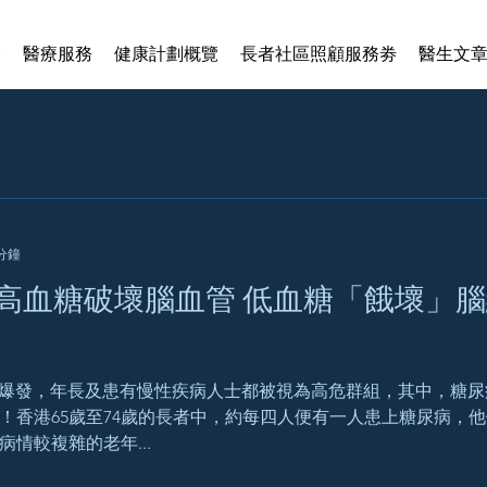
賢
醫療服務
健康計劃概覽
長者社區照顧服務劵
醫生文
 分鐘
高血糖破壞腦血管 低血糖「餓壞」腦
新冠肺炎爆發，年長及患有慢性疾病人士都被視為高危群組，其中，
倍！香港65歲至74歲的長者中，約每四人便有一人患上糖尿病，
情較複雜的老年...