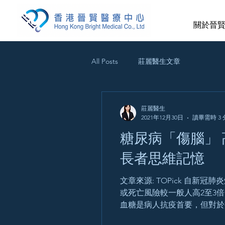
關於晉
All Posts
莊麗醫生文章
莊麗醫生
2021年12月30日
讀畢需時 3
糖尿病「傷腦」 
長者思維記憶
文章來源: TOPick 自
或死亡風險較一般人高2至3
血糖是病人抗疫首要，但對於病