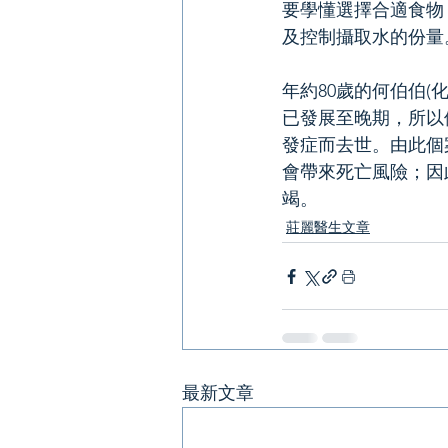
要學懂選擇合適食物
及控制攝取水的份量
年約80歲的何伯伯
已發展至晚期，所以
發症而去世。由此個
會帶來死亡風險；因
竭。
莊麗醫生文章
最新文章