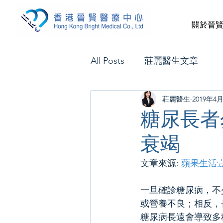
關於晉
All Posts
莊麗醫生文章
莊麗醫生
2019年4
糖尿長者
衰竭
文章來源: 
蘋果生活
一旦確診糖尿病，不
或營養不良；相反，
糖尿病長遠會導致多