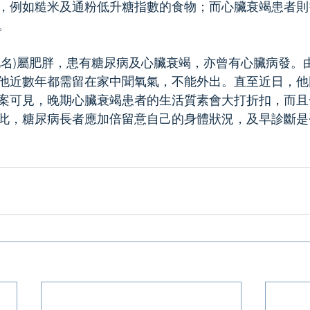
，例如糙米及通粉低升糖指數的食物；而心臟衰竭患者則
。
(化名)屬肥胖，患有糖尿病及心臟衰竭，亦曾有心臟病發。
他近數年都需留在家中聞氧氣，不能外出。直至近日，他
案可見，晚期心臟衰竭患者的生活質素會大打折扣，而且
此，糖尿病長者應加倍留意自己的身體狀況，及早診斷是