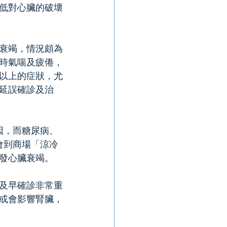
低對心臟的破壞
衰竭，情況頗為
時氣喘及疲倦，
以上的症狀，尤
延誤確診及治
因，而糖尿病、
會到商場「涼冷
發心臟衰竭。
及早確診非常重
或會影響腎臟，