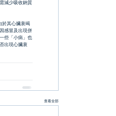
需減少吸收鈉質
由於其心臟衰竭
因感冒及出現併
一些「小病」也
否出現心臟衰
查看全部