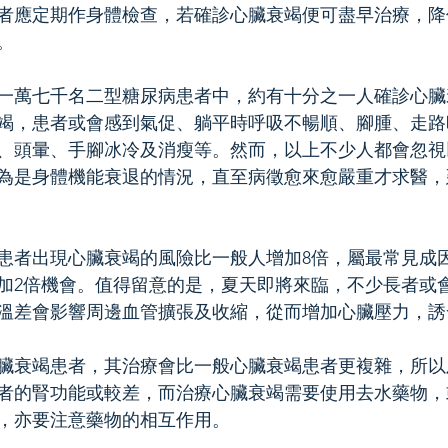
者應定期作身體檢查，若確診心臟衰竭便可盡早治療，降
。
一萬七千名二型糖尿病患者中，約有十分之一人確診心臟
竭，患者或會感到氣促、躺平時呼吸不暢順、腳腫、走路
、頭暈、手腳冰冷及消瘦等。然而，以上不少人都會忽視
為是身體機能衰退的情況，直至病徵愈來愈嚴重才求醫，
患者出現心臟衰竭的風險比一般人增加8倍，屬最常見成
加2倍機會。值得留意的是，夏天即將來臨，不少長者或
溫差會影響周邊血管擴張及收縮，從而增加心臟壓力，誘
臟衰竭患者，其治療會比一般心臟衰竭患者更複雜，所以
者的腎功能或較差，而治療心臟衰竭需要使用去水藥物，
，亦要注意藥物的相互作用。