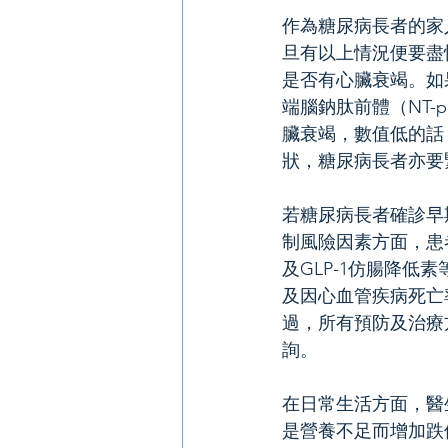
作為糖尿病長者的家
旦有以上情況便要盡
是否有心臟衰竭。如
端腦鈉肽前體（NT-p
臟衰竭，數值低的話
狀，糖尿病長者亦要
若糖尿病長者確診早
制風險因素方面，患
及GLP-1仿腸降低
及因心血管疾病死亡
過，所有預防及治療
詢。
在日常生活方面，醫
是營養不足而增加跌