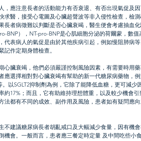
人，應注意長者的活動能力有否衰退、有否出現氣促及因
快求醫，接受心電圖及心臟超聲波等非入侵性檢查，檢測
果長者病徵難以判斷是否心臟衰竭，醫生便會考慮抽血化
ro-BNP），NT-pro-BNP是心肌細胞分泌的荷爾蒙，
，代表病人的氣促是由於其他疾病引起，例如慢阻肺病等
緊記作定期身體檢查。
期心臟衰竭，他們必須嚴謹控制風險因素，有需要時用藥
者應選擇相對對心臟衰竭有幫助的新一代糖尿病藥物，例如
素等。以SGLT2抑制劑為例，它除了能降低血糖，更可減
率約17%；而且，它有助維持理想體重，以及較少機會引
方法都有不同的成效、副作用及風險，患者如有疑問應向
生不建議糖尿病長者胡亂戒口及大幅減少食量，因有機會
倒機會。一般而言，患者應三餐定時定量 及中間吃些小