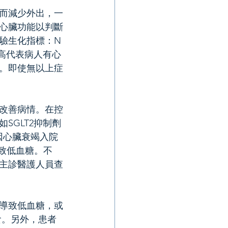
而減少外出，一
心臟功能以判斷
驗生化指標：N
數值高代表病人有心
。即使無以上症
改善病情。在控
SGLT2抑制劑
少因心臟衰竭入院
致低血糖。不
主診醫護人員查
導致低血糖，或
食。另外，患者