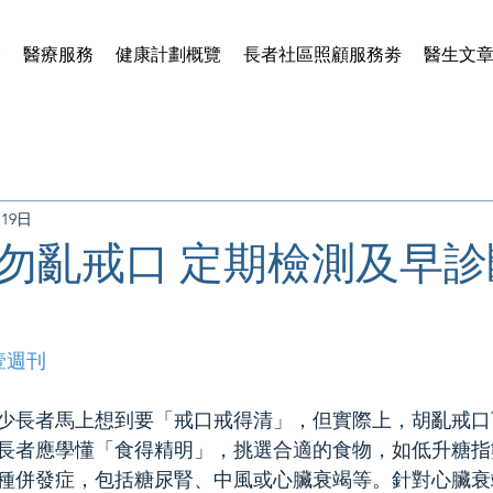
賢
醫療服務
健康計劃概覽
長者社區照顧服務劵
醫生文
月19日
勿亂戒口 定期檢測及早診
壹週刊
少長者馬上想到要「戒口戒得清」，但實際上，胡亂戒口
長者應學懂「食得精明」，挑選合適的食物，如低升糖指
種併發症，包括糖尿腎、中風或心臟衰竭等。針對心臟衰