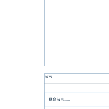
呼吸道合胞病毒（RSV）近期
留言
個案上升，如何保護自己及家
人？👍
RSV（呼吸道合胞病毒）是一種高
度傳染性且危險的呼吸道病毒，近
撰寫留言......
期在香港病例數量上升，特別是對
長者及慢性病患者構成嚴重威脅。