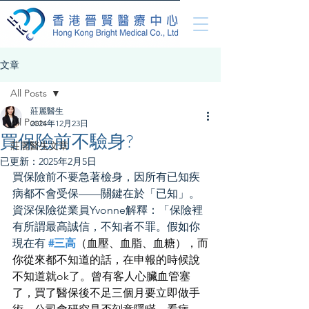
文章
All Posts
莊麗醫生
All Posts
2024年12月23日
買保險前不驗身?
莊麗醫生文章
已更新：
2025年2月5日
買保險前不要急著檢身，因所有已知疾
病都不會受保——關鍵在於「已知」。
資深保險從業員Yvonne解釋：「保險裡
有所謂最高誠信，不知者不罪。假如你
現在有 
#三高
（血壓、血脂、血糖），而
你從來都不知道的話，在申報的時候說
不知道就ok了。曾有客人心臟血管塞
了，買了醫保後不足三個月要立即做手