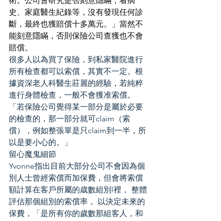
術。公司會研究是否刻意隱瞞，看病
史、家庭醫生紀錄等，沒有發現任何診
斷，最終也獲賠償十多萬元。」當然不
能刻意隱瞞，否則保險公司查獲也不會
賠償。
很多人以為買了保險，到私家醫院進行
所有檢查都可以索償，其實不一定。根
據資深老人科醫生莊麗的經驗，若純粹
進行身體檢查，一般不會獲准索償。
「若保險公司覺得某一部分是屬於必要
的檢查的，那一部分就可claim（索
償），例如整張單是只claim到一半，所
以是要小心的。」
留心魔鬼細節
Yvonne指出目前大部分公司不會因為個
別人士曾經索償而加保費，但會將索償
額計算在客戶所屬的歳數組別l裡， 整體
評估那個組別的索償率， 以決定未來的
保費，「是所有你的歲數那組客人，和