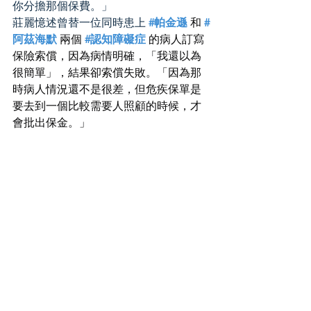
你分擔那個保費。」
莊麗憶述曾替一位同時患上 
#帕金遜
 和 
#
阿茲海默
 兩個 
#認知障礙症
 的病人訂寫
保險索償，因為病情明確，「我還以為
很簡單」，結果卻索償失敗。「因為那
時病人情況還不是很差，但危疾保單是
要去到一個比較需要人照顧的時候，才
會批出保金。」